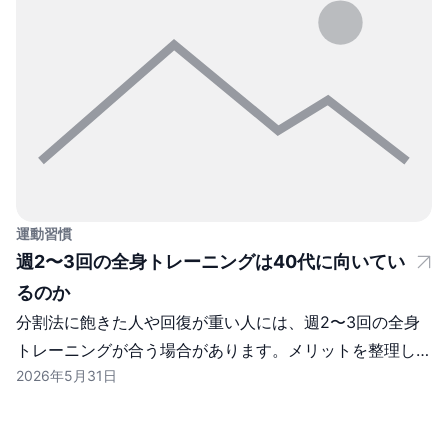
運動習慣
週2〜3回の全身トレーニングは40代に向いてい
るのか
分割法に飽きた人や回復が重い人には、週2〜3回の全身
トレーニングが合う場合があります。メリットを整理しま
2026年5月31日
す。